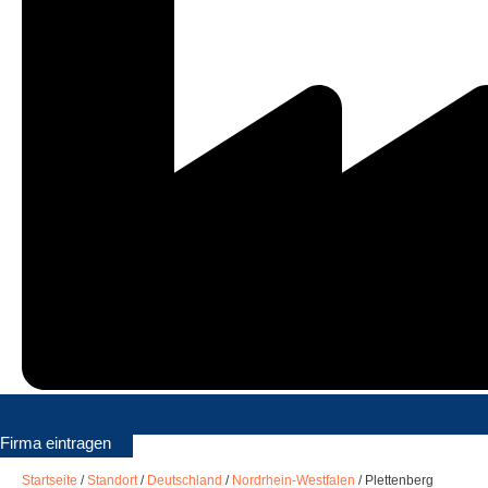
Firma eintragen
Startseite
/
Standort
/
Deutschland
/
Nordrhein-Westfalen
/
Plettenberg