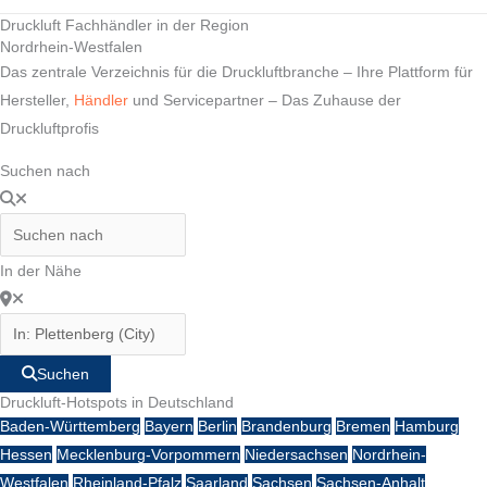
Druckluft Fachhändler in der Region
Nordrhein-Westfalen
Das zentrale Verzeichnis für die Druckluftbranche – Ihre Plattform für
Hersteller,
Händler
und Servicepartner – Das Zuhause der
Druckluftprofis
Suchen nach
In der Nähe
Suchen
Druckluft-Hotspots in Deutschland
Baden-Württemberg
Bayern
Berlin
Brandenburg
Bremen
Hamburg
Hessen
Mecklenburg-Vorpommern
Niedersachsen
Nordrhein-
Westfalen
Rheinland-Pfalz
Saarland
Sachsen
Sachsen-Anhalt