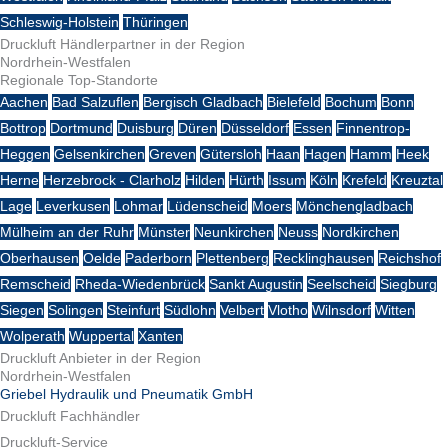
Schleswig-Holstein
Thüringen
Druckluft Händlerpartner in der Region
Nordrhein-Westfalen
Regionale Top-Standorte
Aachen
Bad Salzuflen
Bergisch Gladbach
Bielefeld
Bochum
Bonn
Bottrop
Dortmund
Duisburg
Düren
Düsseldorf
Essen
Finnentrop-
Heggen
Gelsenkirchen
Greven
Gütersloh
Haan
Hagen
Hamm
Heek
Herne
Herzebrock - Clarholz
Hilden
Hürth
Issum
Köln
Krefeld
Kreuztal
Lage
Leverkusen
Lohmar
Lüdenscheid
Moers
Mönchengladbach
Mülheim an der Ruhr
Münster
Neunkirchen
Neuss
Nordkirchen
Oberhausen
Oelde
Paderborn
Plettenberg
Recklinghausen
Reichshof
Remscheid
Rheda-Wiedenbrück
Sankt Augustin
Seelscheid
Siegburg
Siegen
Solingen
Steinfurt
Südlohn
Velbert
Vlotho
Wilnsdorf
Witten
Wolperath
Wuppertal
Xanten
Druckluft Anbieter in der Region
Nordrhein-Westfalen
Griebel Hydraulik und Pneumatik GmbH
Druckluft Fachhändler
Druckluft-Service