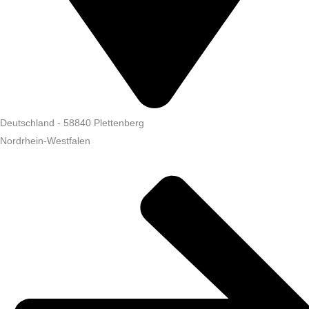
Deutschland
-
58840
Plettenberg
Nordrhein-Westfalen