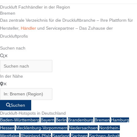
Druckluft Fachhändler in der Region
Bremen
Das zentrale Verzeichnis für die Druckluftbranche – Ihre Plattform für
Hersteller,
Händler
und Servicepartner – Das Zuhause der
Druckluftprofis
Suchen nach
In der Nähe
Suchen
Druckluft-Hotspots in Deutschland
Baden-Württemberg
Bayern
Berlin
Brandenburg
Bremen
Hamburg
Hessen
Mecklenburg-Vorpommern
Niedersachsen
Nordrhein-
Westfalen
Rheinland-Pfalz
Saarland
Sachsen
Sachsen-Anhalt