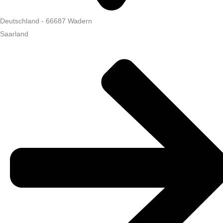
Deutschland
-
66687
Wadern
Saarland