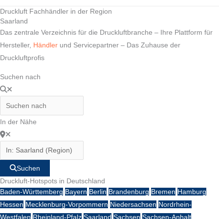
Druckluft Fachhändler in der Region
Saarland
Das zentrale Verzeichnis für die Druckluftbranche – Ihre Plattform für
Hersteller,
Händler
und Servicepartner – Das Zuhause der
Druckluftprofis
Suchen nach
In der Nähe
Suchen
Druckluft-Hotspots in Deutschland
Baden-Württemberg
Bayern
Berlin
Brandenburg
Bremen
Hamburg
Hessen
Mecklenburg-Vorpommern
Niedersachsen
Nordrhein-
Westfalen
Rheinland-Pfalz
Saarland
Sachsen
Sachsen-Anhalt