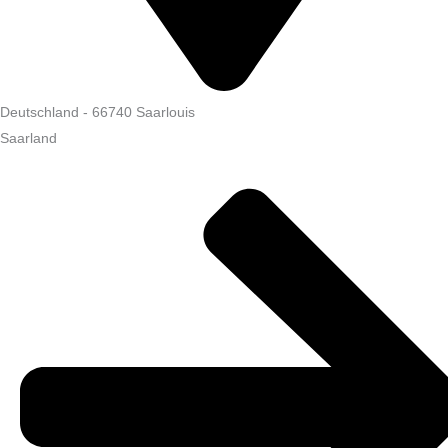
Deutschland
-
66740
Saarlouis
Saarland