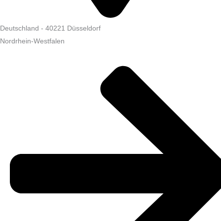
Deutschland
-
40221
Düsseldorf
Nordrhein-Westfalen