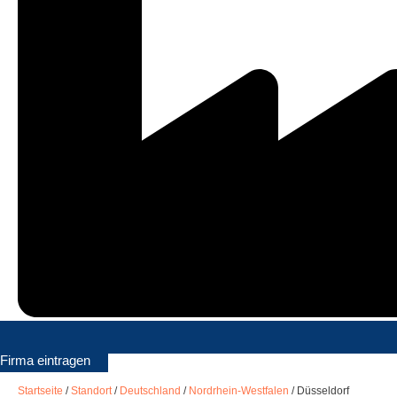
Firma eintragen
Startseite
/
Standort
/
Deutschland
/
Nordrhein-Westfalen
/
Düsseldorf