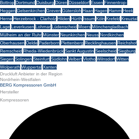
Bottrop
Dortmund
Duisburg
Düren
Düsseldorf
Essen
Finnentrop-
Heggen
Gelsenkirchen
Greven
Gütersloh
Haan
Hagen
Hamm
Heek
Herne
Herzebrock - Clarholz
Hilden
Hürth
Issum
Köln
Krefeld
Kreuztal
Lage
Leverkusen
Lohmar
Lüdenscheid
Moers
Mönchengladbach
Mülheim an der Ruhr
Münster
Neunkirchen
Neuss
Nordkirchen
Oberhausen
Oelde
Paderborn
Plettenberg
Recklinghausen
Reichshof
Remscheid
Rheda-Wiedenbrück
Sankt Augustin
Seelscheid
Siegburg
Siegen
Solingen
Steinfurt
Südlohn
Velbert
Vlotho
Wilnsdorf
Witten
Wolperath
Wuppertal
Xanten
Druckluft Anbieter in der Region
Nordrhein-Westfalen
BERG Kompressoren GmbH
Hersteller
Kompressoren