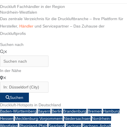
Druckluft Fachhändler in der Region
Nordrhein-Westfalen
Das zentrale Verzeichnis für die Druckluftbranche – Ihre Plattform für
Hersteller,
Händler
und Servicepartner – Das Zuhause der
Druckluftprofis
Suchen nach
In der Nähe
Suchen
Druckluft-Hotspots in Deutschland
Baden-Württemberg
Bayern
Berlin
Brandenburg
Bremen
Hamburg
Hessen
Mecklenburg-Vorpommern
Niedersachsen
Nordrhein-
Westfalen
Rheinland-Pfalz
Saarland
Sachsen
Sachsen-Anhalt