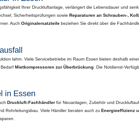
gsfähigkeit Ihrer Druckluftanlage, verlängert die Lebensdauer und senkt 
chsel, Sicherheits­prüfungen sowie
Reparaturen an Schrauben-, Kol
enner. Auch
Originalersatzteile
beziehen Sie direkt über die Fachhändle
ausfall
duktion lahm. Viele Servicebetriebe im Raum Essen bieten deshalb ein
i Bedarf
Mietkompressoren zur Überbrückung
. Die Notdienst-Verfügb
l in Essen
auch
Druckluft-Fachhändler
für Neuanlagen, Zubehör und Druckluftau
und Rohrleitungsbau. Viele Händler beraten auch zu
Energieeffizienz
nsparen.