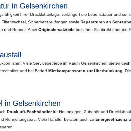
ur in Gelsenkirchen
gsfähigkeit Ihrer Druckluftanlage, verlängert die Lebensdauer und senkt 
Filterwechsel, Sicherheits­prüfungen sowie
Reparaturen an Schraube
oge und Renner. Auch
Originalersatzteile
beziehen Sie direkt über die 
ausfall
duktion lahm. Viele Servicebetriebe im Raum Gelsenkirchen bieten des
cetechniker und bei Bedarf
Mietkompressoren zur Überbrückung
. Di
l in Gelsenkirchen
auch
Druckluft-Fachhändler
für Neuanlagen, Zubehör und Druckluftau
und Rohrleitungsbau. Viele Händler beraten auch zu
Energieeffizienz
nsparen.