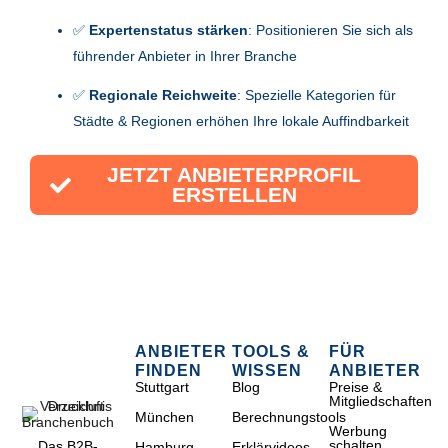
✅
Expertenstatus stärken
: Positionieren Sie sich als
führender Anbieter in Ihrer Branche
✅
Regionale Reichweite
: Spezielle Kategorien für
Städte & Regionen erhöhen Ihre lokale Auffindbarkeit
JETZT ANBIETERPROFIL
ERSTELLEN
ANBIETER
TOOLS &
FÜR
FINDEN
WISSEN
ANBIETER
Stuttgart
Blog
Preise &
Mitgliedschaften
München
Berechnungstools
Werbung
schalten
Das B2B-
Hamburg
Erklärvideos