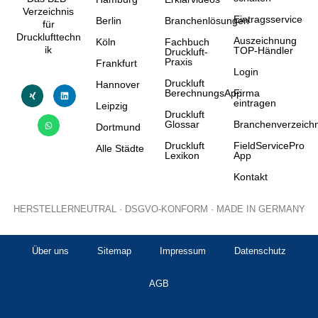
Verzeichnis
Eintragsservice
Berlin
Branchenlösungen
für
Drucklufttechn
Auszeichnung
Köln
Fachbuch
ik
TOP-Händler
Druckluft-
Praxis
Frankfurt
Login
Druckluft
Hannover
BerechnungsApp
Firma
eintragen
Leipzig
Druckluft
Glossar
Branchenverzeichn
Dortmund
Druckluft
FieldServicePro
Alle Städte
Lexikon
App
Kontakt
HERSTELLERNEUTRAL · DSGVO-KONFORM · MADE IN GERMANY
Über uns
Sitemap
Impressum
Datenschutz
AGB