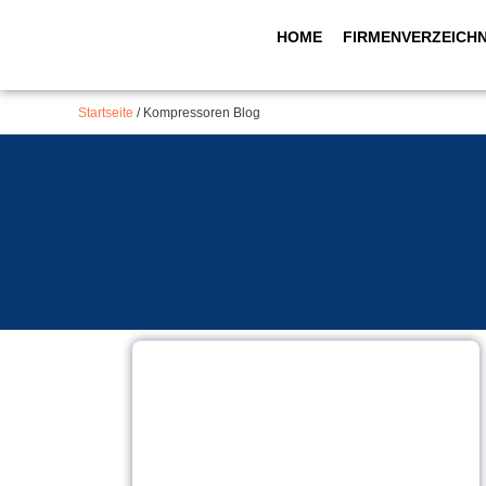
Inhalt
Zum
springen
HOME
FIRMENVERZEICHN
Inhalt
springen
Startseite
/
Kompressoren Blog