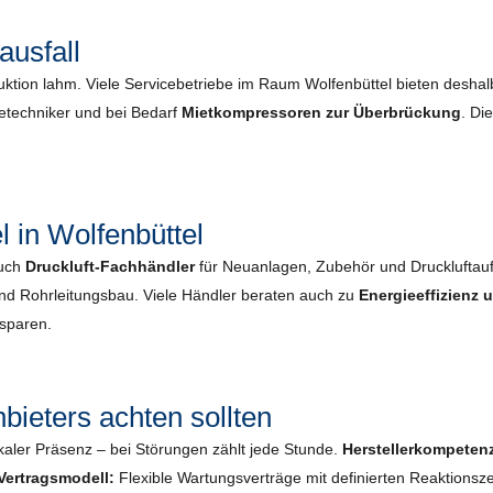
ausfall
uktion lahm. Viele Servicebetriebe im Raum Wolfenbüttel bieten desha
cetechniker und bei Bedarf
Mietkompressoren zur Überbrückung
. Di
 in Wolfenbüttel
auch
Druckluft-Fachhändler
für Neuanlagen, Zubehör und Druckluftau
und Rohrleitungsbau. Viele Händler beraten auch zu
Energieeffizienz
nsparen.
bieters achten sollten
kaler Präsenz – bei Störungen zählt jede Stunde.
Herstellerkompeten
Vertragsmodell:
Flexible Wartungsverträge mit definierten Reaktionsze