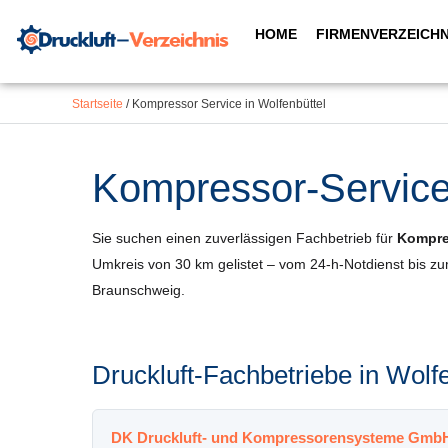
Inhalt
Zum
springen
HOME
FIRMENVERZEICHN
Inhalt
springen
Startseite
/
Kompressor Service in Wolfenbüttel
Kompressor-Service 
Sie suchen einen zuverlässigen Fachbetrieb für
Kompres
Umkreis von 30 km gelistet – vom 24-h-Notdienst bis z
Braunschweig.
Druckluft-Fachbetriebe in Wol
DK Druckluft- und Kompressorensysteme Gmb