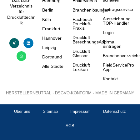
schalten
Das B2B-
Hamburg
Erklärvideos
Verzeichnis
Eintragsservice
Berlin
Branchenlösungen
für
Drucklufttechn
Auszeichnung
Köln
Fachbuch
ik
TOP-Händler
Druckluft-
Praxis
Frankfurt
Login
Druckluft
Hannover
BerechnungsApp
Firma
eintragen
Leipzig
Druckluft
Glossar
Branchenverzeichn
Dortmund
Druckluft
FieldServicePro
Alle Städte
Lexikon
App
Kontakt
HERSTELLERNEUTRAL · DSGVO-KONFORM · MADE IN GERMANY
Über uns
Sitemap
Impressum
Datenschutz
AGB