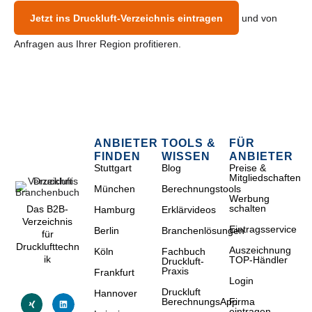
Jetzt ins Druckluft-Verzeichnis eintragen
und von
Anfragen aus Ihrer Region profitieren.
ANBIETER
TOOLS &
FÜR
FINDEN
WISSEN
ANBIETER
Stuttgart
Blog
Preise &
Mitgliedschaften
München
Berechnungstools
Werbung
schalten
Das B2B-
Hamburg
Erklärvideos
Verzeichnis
Eintragsservice
Berlin
Branchenlösungen
für
Drucklufttechn
Auszeichnung
Köln
Fachbuch
ik
TOP-Händler
Druckluft-
Praxis
Frankfurt
Login
Druckluft
Hannover
BerechnungsApp
Firma
eintragen