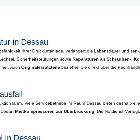
tur in Dessau
gsfähigkeit Ihrer Druckluftanlage, verlängert die Lebensdauer und senkt 
echsel, Sicherheits­prüfungen sowie
Reparaturen an Schrauben-, Ko
enner. Auch
Originalersatzteile
beziehen Sie direkt über die Fachhändle
ausfall
duktion lahm. Viele Servicebetriebe im Raum Dessau bieten deshalb ei
i Bedarf
Mietkompressoren zur Überbrückung
. Die Notdienst-Verfügb
l in Dessau