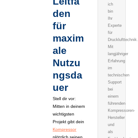
Leitfa
ich
den
bin
Ihr
für
Experte
für
maxim
Drucklufttechnik.
Mit
ale
langjähriger
Nutzu
Erfahrung
im
ngsda
technischen
Support
uer
bei
einem
Stell dir vor:
führenden
Mitten in deinem
Kompressoren-
wichtigsten
Hersteller
Projekt gibt dein
und
Kompressor
als
plötzlich seinen