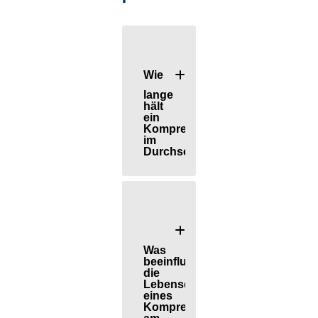
Wie
lange
hält
ein
Kompressor
im
Durchschnitt?
Was
beeinflusst
die
Lebensdauer
eines
Kompressors