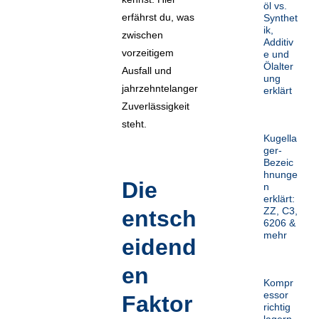
öl vs.
erfährst du, was
Synthet
ik,
zwischen
Additiv
vorzeitigem
e und
Ölalter
Ausfall und
ung
jahrzehntelanger
erklärt
Zuverlässigkeit
steht.
Kugella
ger-
Bezeic
hnunge
Die
n
erklärt:
ZZ, C3,
entsch
6206 &
mehr
eidend
en
Kompr
essor
Faktor
richtig
lagern