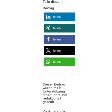
Teile diesen
Beitrag
teilen
teilen
teilen
teilen
teilen
Dieser Beitrag
wurde mit KI-
Unterstützung
strukturiert und
redaktionell
geprüft.
Anbieter in