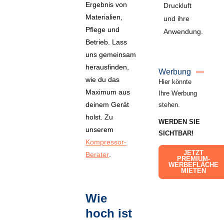
Ergebnis von
Druckluft
Ber
Materialien,
und ihre
für I
Pflege und
Anwendung.
Druc
Betrieb. Lass
uns gemeinsam
herausfinden,
Werbung
wie du das
Hier könnte
Maximum aus
Ihre Werbung
deinem Gerät
stehen.
holst. Zu
WERDEN SIE
unserem
SICHTBAR!
Kompressor-
JETZT
Berater
.
PREMIUM-
WERBEFLÄCHE
MIETEN
Wie
hoch ist