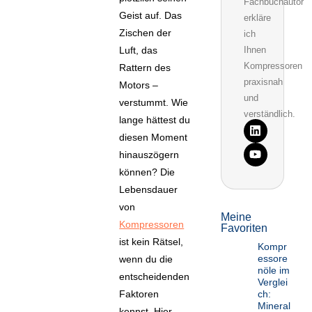
Fachbuchautor
Geist auf. Das
erkläre
Zischen der
ich
Luft, das
Ihnen
Kompressoren
Rattern des
praxisnah
Motors –
und
verstummt. Wie
verständlich.
lange hättest du
L
Y
i
o
diesen Moment
n
u
hinauszögern
k
t
e
u
können? Die
d
b
Lebensdauer
i
e
n
von
Meine
Kompressoren
Favoriten
ist kein Rätsel,
Kompr
essore
wenn du die
nöle im
entscheidenden
Verglei
ch:
Faktoren
Mineral
kennst. Hier