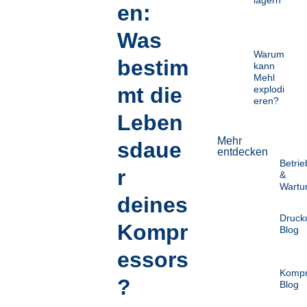
en:
Was
Warum
bestim
kann
Mehl
mt die
explodi
eren?
Leben
Mehr
sdaue
entdecken
Betrie
r
&
Wartu
deines
Drucku
Kompr
Blog
essors
Kompr
?
Blog