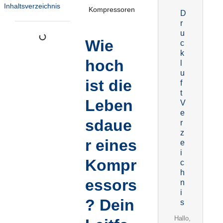
Inhaltsverzeichnis
D
r
u
Wie
c
k
hoch
l
u
ist die
f
t
Leben
V
e
sdaue
r
z
r eines
e
i
Kompr
c
h
essors
n
i
? Dein
s
Hallo,