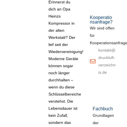
Erinnerst du
dich an Opa
Heinzs
Kooperatio
nsanfrage?
Kompressor in
Wir sind offen
der alten
für
Werkstatt? Der
Kooperationsanfrage
lief seit der
kontakt@
Wiedervereinigung!
druckluft-
Moderne Geräte
verzeichn
können sogar
is.de
noch länger
durchhalten –
wenn du diese
Schlüsselbereiche
verstehst. Die
Lebensdauer ist
Fachbuch
Dru
Grundlagen
t-A
kein Zufall,
sondern das
der
Effiz