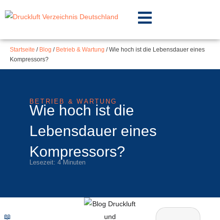
Inhalt
Zum
springen
Inhalt
springen
Startseite
/
Blog
/
Betrieb & Wartung
/
Wie hoch ist die Lebensdauer eines
Kompressors?
BETRIEB & WARTUNG
Wie hoch ist die
Lebensdauer eines
Kompressors?
Lesezeit: 4 Minuten
📖