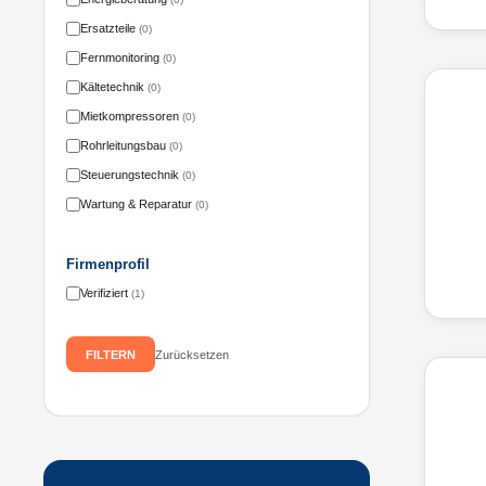
Ersatzteile
(0)
Fernmonitoring
(0)
Kältetechnik
(0)
Mietkompressoren
(0)
Rohrleitungsbau
(0)
Steuerungstechnik
(0)
Wartung & Reparatur
(0)
Firmenprofil
Verifiziert
(1)
FILTERN
Zurücksetzen