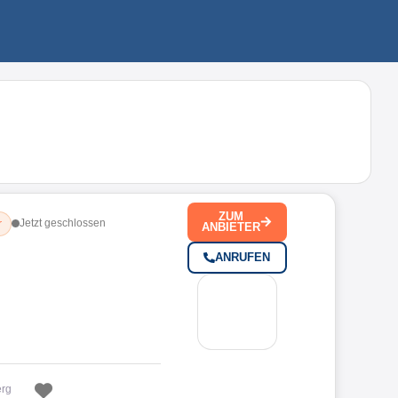
ZUM
Jetzt geschlossen
r
ANBIETER
ANRUFEN
Favorit
erg