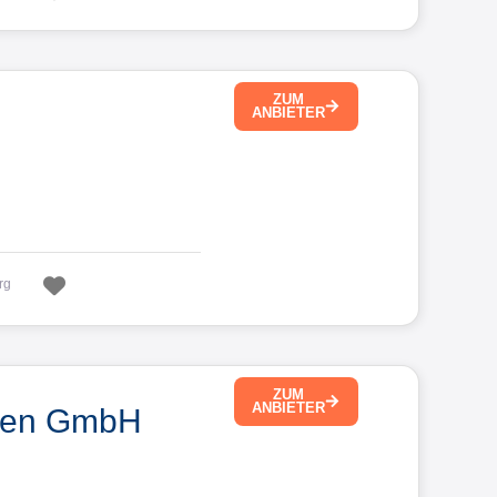
ZUM
ANBIETER
Favorit
rg
ZUM
ANBIETER
ren GmbH