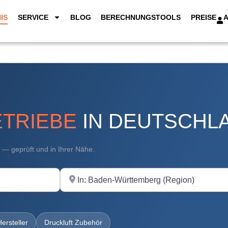
IS
SERVICE
BLOG
BERECHNUNGSTOOLS
PREISE
TRIEBE
IN DEUTSCHL
t — geprüft und in Ihrer Nähe.
In der Nähe
Hersteller
Druckluft Zubehör