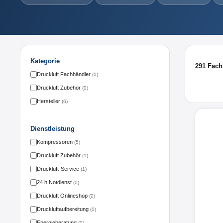
Kategorie
291 Fach
Druckluft Fachhändler
(0)
Druckluft Zubehör
(0)
Hersteller
(6)
Dienstleistung
Kompressoren
(5)
Druckluft Zubehör
(1)
Druckluft-Service
(1)
24 h Notdienst
(0)
Druckluft Onlineshop
(0)
Druckluftaufbereitung
(0)
Energieberatung
(0)