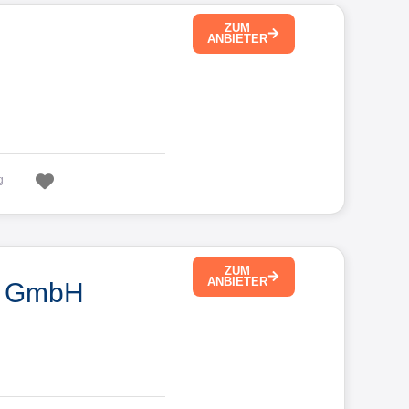
ZUM
ANBIETER
Favorit
g
ZUM
ANBIETER
n GmbH