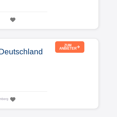
Favorit
g
ZUM
ANBIETER
Deutschland
Favorit
mberg