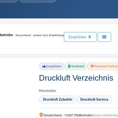
betriebe
· Deutschland · sortiert nach Empfehlung
Empfohlen
Empfohlen
Verifiziert
Premium-Partne
Druckluft Verzeichnis
Hersteller
Druckluft Zubehör
Druckluft-Service
Deutschland
-
74397
Pfaffenhofen
Baden-Württemb