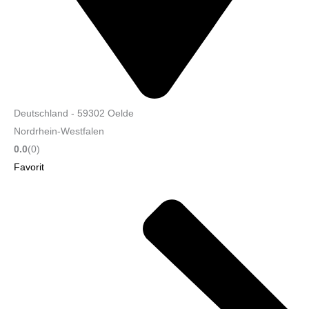
Deutschland
-
59302
Oelde
Nordrhein-Westfalen
0.0
(0)
Favorit