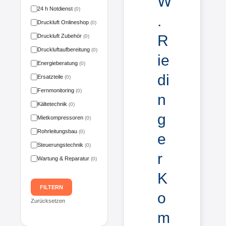
W
24 h Notdienst
(0)
.
Druckluft Onlineshop
(0)
R
Druckluft Zubehör
(0)
Druckluftaufbereitung
(0)
ie
Energieberatung
(0)
di
Ersatzteile
(0)
Fernmonitoring
(0)
n
Kältetechnik
(0)
g
Mietkompressoren
(0)
Rohrleitungsbau
(0)
e
Steuerungstechnik
(0)
r
Wartung & Reparatur
(0)
K
FILTERN
o
Zurücksetzen
m