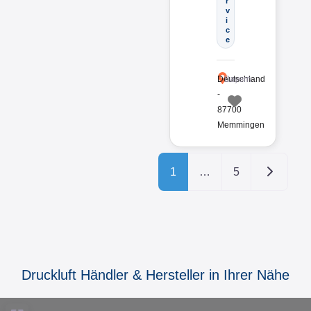
r
v
i
c
e
Deutschland
Bayern
-
87700
Favorit
Memmingen
Ältere Bei
1
…
5
Druckluft Händler & Hersteller in Ihrer Nähe