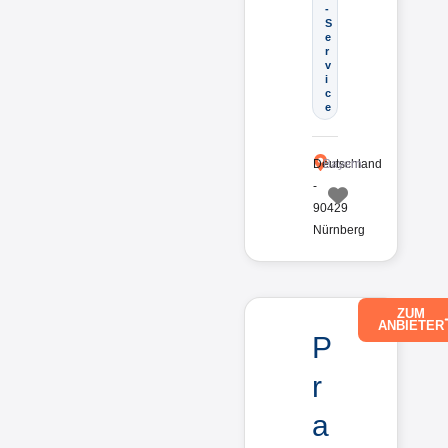
-
S
e
r
v
i
c
e
Deutschland
Bayern
-
90429
Favorit
Nürnberg
ZUM
ANBIETER
P
r
a