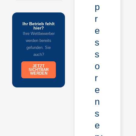
p
r
Ihr Betrieb fehlt
e
hier?
Ihre Wettbewerber
s
werden bereits
gefunden. Sie
s
auch?
o
JETZT
SICHTBAR
WERDEN
r
e
n
s
e