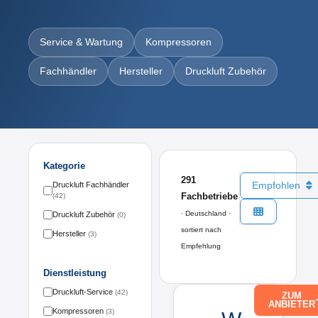
Service & Wartung
Kompressoren
Fachhändler
Hersteller
Druckluft Zubehör
Kategorie
291
Empfohlen
Druckluft Fachhändler
Fachbetriebe
(42)
· Deutschland ·
Druckluft Zubehör
(0)
sortiert nach
Hersteller
(3)
Empfehlung
Dienstleistung
Druckluft-Service
(42)
ZUM
ANBIETER
Kompressoren
(3)