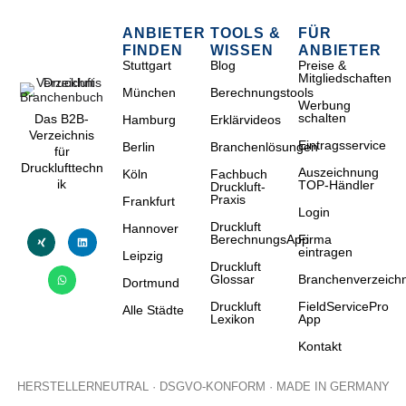
ANBIETER
TOOLS &
FÜR
FINDEN
WISSEN
ANBIETER
Stuttgart
Blog
Preise &
Mitgliedschaften
München
Berechnungstools
Werbung
schalten
Das B2B-
Hamburg
Erklärvideos
Verzeichnis
Eintragsservice
Berlin
Branchenlösungen
für
Drucklufttechn
Auszeichnung
Köln
Fachbuch
ik
TOP-Händler
Druckluft-
Praxis
Frankfurt
Login
Druckluft
Hannover
BerechnungsApp
Firma
eintragen
Leipzig
Druckluft
Glossar
Branchenverzeichn
Dortmund
Druckluft
FieldServicePro
Alle Städte
Lexikon
App
Kontakt
HERSTELLERNEUTRAL · DSGVO-KONFORM · MADE IN GERMANY