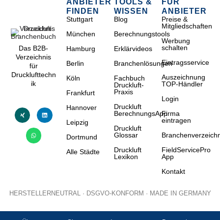
ANBIETER
TOOLS &
FÜR
FINDEN
WISSEN
ANBIETER
Stuttgart
Blog
Preise &
Mitgliedschaften
München
Berechnungstools
Werbung
schalten
Das B2B-
Hamburg
Erklärvideos
Verzeichnis
Eintragsservice
Berlin
Branchenlösungen
für
Drucklufttechn
Auszeichnung
Köln
Fachbuch
ik
TOP-Händler
Druckluft-
Praxis
Frankfurt
Login
Druckluft
Hannover
BerechnungsApp
Firma
eintragen
Leipzig
Druckluft
Glossar
Branchenverzeichn
Dortmund
Druckluft
FieldServicePro
Alle Städte
Lexikon
App
Kontakt
HERSTELLERNEUTRAL · DSGVO-KONFORM · MADE IN GERMANY