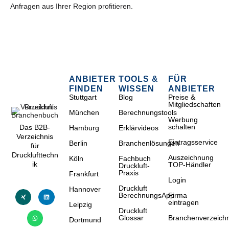
Anfragen aus Ihrer Region profitieren.
ANBIETER
TOOLS &
FÜR
FINDEN
WISSEN
ANBIETER
Stuttgart
Blog
Preise &
Mitgliedschaften
München
Berechnungstools
Werbung
schalten
Das B2B-
Hamburg
Erklärvideos
Verzeichnis
Eintragsservice
Berlin
Branchenlösungen
für
Drucklufttechn
Auszeichnung
Köln
Fachbuch
ik
TOP-Händler
Druckluft-
Praxis
Frankfurt
Login
Druckluft
Hannover
BerechnungsApp
Firma
eintragen
Leipzig
Druckluft
Glossar
Branchenverzeichn
Dortmund