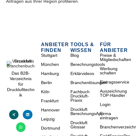
Anfragen aus Ihrer Region profitieren.
ANBIETER
TOOLS &
FÜR
FINDEN
WISSEN
ANBIETER
Stuttgart
Blog
Preise &
Mitgliedschaften
München
Berechnungstools
Werbung
schalten
Das B2B-
Hamburg
Erklärvideos
Verzeichnis
Eintragsservice
Berlin
Branchenlösungen
für
Drucklufttechn
Auszeichnung
Köln
Fachbuch
ik
TOP-Händler
Druckluft-
Praxis
Frankfurt
Login
Druckluft
Hannover
BerechnungsApp
Firma
eintragen
Leipzig
Druckluft
Glossar
Branchenverzeichn
Dortmund
Druckluft
FieldServicePro