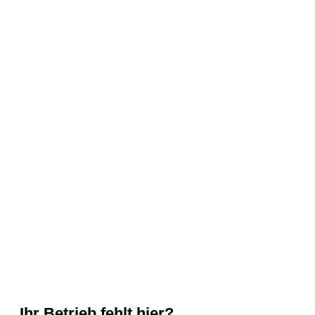
Ihr Betrieb fehlt hier?