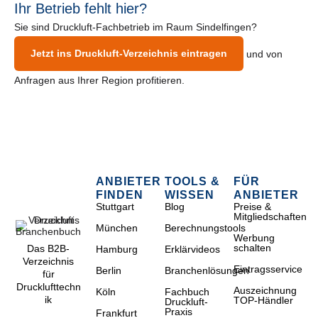
Ihr Betrieb fehlt hier?
Sie sind Druckluft-Fachbetrieb im Raum Sindelfingen?
Jetzt ins Druckluft-Verzeichnis eintragen
und von
Anfragen aus Ihrer Region profitieren.
ANBIETER
TOOLS &
FÜR
FINDEN
WISSEN
ANBIETER
Stuttgart
Blog
Preise &
Mitgliedschaften
München
Berechnungstools
Werbung
schalten
Das B2B-
Hamburg
Erklärvideos
Verzeichnis
Eintragsservice
Berlin
Branchenlösungen
für
Drucklufttechn
Auszeichnung
Köln
Fachbuch
ik
TOP-Händler
Druckluft-
Praxis
Frankfurt