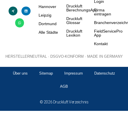
Login
Druckluft
Hannover
BerechnungsApp
Firma
eintragen
Leipzig
Druckluft
Glossar
Branchenverzeichn
Dortmund
Druckluft
FieldServicePro
Alle Städte
Lexikon
App
Kontakt
HERSTELLERNEUTRAL · DSGVO-KONFORM · MADE IN GERMANY
Über uns
Sitemap
Impressum
Datenschutz
AGB
© 2026 Druckluft Verzeichnis