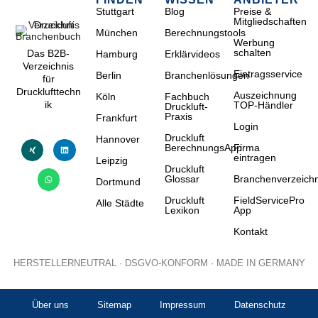
Stuttgart
Blog
Preise &
Mitgliedschaften
München
Berechnungstools
Werbung
schalten
Das B2B-
Hamburg
Erklärvideos
Verzeichnis
Eintragsservice
Berlin
Branchenlösungen
für
Drucklufttechn
Auszeichnung
Köln
Fachbuch
ik
TOP-Händler
Druckluft-
Praxis
Frankfurt
Login
Druckluft
Hannover
BerechnungsApp
Firma
eintragen
Leipzig
Druckluft
Glossar
Branchenverzeichn
Dortmund
Druckluft
FieldServicePro
Alle Städte
Lexikon
App
Kontakt
HERSTELLERNEUTRAL · DSGVO-KONFORM · MADE IN GERMANY
Über uns
Sitemap
Impressum
Datenschutz