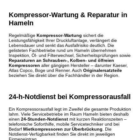
Kompressor-Wartung & Reparatur in
Hameln
Regelmäßige
Kompressor-Wartung
sichert die
Leistungsfähigkeit Ihrer Druckluftanlage, verlängert die
Lebensdauer und senkt das Ausfallrisiko deutlich. Die
gelisteten Fachbetriebe rund um Hameln übernehmen
Inspektion, Öl- und Filterwechsel, Sicherheits­prüfungen sowie
Reparaturen an Schrauben-, Kolben- und ölfreien
Kompressoren
aller gängigen Hersteller – darunter Kaeser,
Atlas Copco, Boge und Renner. Auch
Originalersatzteile
beziehen Sie direkt über die Fachhändler in der Region.
24-h-Notdienst bei Kompressorausfall
Ein Kompressorausfall legt im Zweifel die gesamte Produktion
lahm. Viele Servicebetriebe im Raum Hameln bieten deshalb
einen
24-Stunden-Notdienst
mit kurzen Reaktionszeiten –
telefonische Soforthilfe, mobile Servicetechniker und bei
Bedarf
Mietkompressoren zur Überbrückung
. Die
Notdienst-Verfügbarkeit finden Sie direkt im jeweiligen
Firmeneintrag.