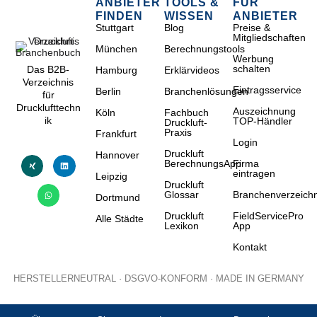
ANBIETER
TOOLS &
FÜR
FINDEN
WISSEN
ANBIETER
Stuttgart
Blog
Preise &
Mitgliedschaften
München
Berechnungstools
Werbung
schalten
Das B2B-
Hamburg
Erklärvideos
Verzeichnis
Eintragsservice
Berlin
Branchenlösungen
für
Drucklufttechn
Auszeichnung
Köln
Fachbuch
ik
TOP-Händler
Druckluft-
Praxis
Frankfurt
Login
Druckluft
Hannover
BerechnungsApp
Firma
eintragen
Leipzig
Druckluft
Glossar
Branchenverzeichn
Dortmund
Druckluft
FieldServicePro
Alle Städte
Lexikon
App
Kontakt
HERSTELLERNEUTRAL · DSGVO-KONFORM · MADE IN GERMANY