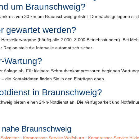
rund um Braunschweig?
m Umkreis von 30 km um Braunschweig gelistet. Der nächstgelegene sitz
or gewartet werden?
ach Herstellervorgabe (häufig alle 2.000–3.000 Betriebsstunden). Bei 
 Region stellt die Intervalle automatisch sicher.
r-Wartung?
r Anlage ab. Für kleinere Schraubenkompressoren beginnen Wartungen m
 – die Kontaktdaten finden Sie in den Einträgen oben.
otdienst in Braunschweig?
hweig bieten einen 24-h-Notdienst an. Die Verfügbarkeit und Notfallnum
n nahe Braunschweig
Salzgitter
·
Kompressor-Service Wolfsburg
·
Kompressor-Service Hild