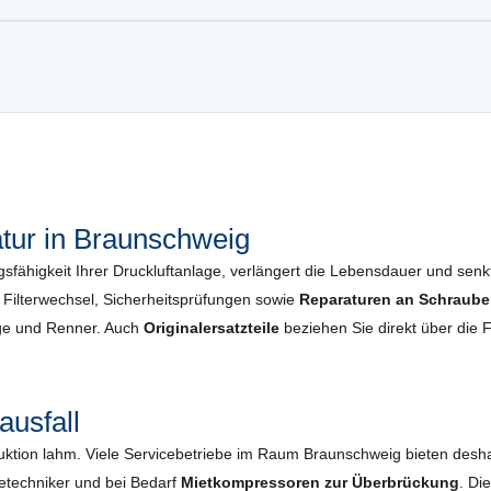
ur in Braunschweig
gsfähigkeit Ihrer Druckluftanlage, verlängert die Lebensdauer und senkt 
ilterwechsel, Sicherheits­prüfungen sowie
Reparaturen an Schraube
oge und Renner. Auch
Originalersatzteile
beziehen Sie direkt über die 
ausfall
duktion lahm. Viele Servicebetriebe im Raum Braunschweig bieten desh
cetechniker und bei Bedarf
Mietkompressoren zur Überbrückung
. Di