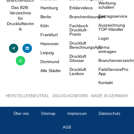
Werbung
schalten
Das B2B-
Hamburg
Erklärvideos
Verzeichnis
Eintragsservice
Berlin
Branchenlösungen
für
Drucklufttechn
Auszeichnung
Köln
Fachbuch
ik
TOP-Händler
Druckluft-
Praxis
Frankfurt
Login
Druckluft
Hannover
BerechnungsApp
Firma
eintragen
Leipzig
Druckluft
Glossar
Branchenverzeichn
Dortmund
Druckluft
FieldServicePro
Alle Städte
Lexikon
App
Kontakt
HERSTELLERNEUTRAL · DSGVO-KONFORM · MADE IN GERMANY
Über uns
Sitemap
Impressum
Datenschutz
AGB