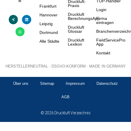
ik
TOP-Händler
Druckluft-
Praxis
Frankfurt
Login
Druckluft
Hannover
BerechnungsApp
Firma
eintragen
Leipzig
Druckluft
Glossar
Branchenverzeichn
Dortmund
Druckluft
FieldServicePro
Alle Städte
Lexikon
App
Kontakt
HERSTELLERNEUTRAL · DSGVO-KONFORM · MADE IN GERMANY
Über uns
Sitemap
Impressum
Datenschutz
AGB
© 2026 Druckluft Verzeichnis