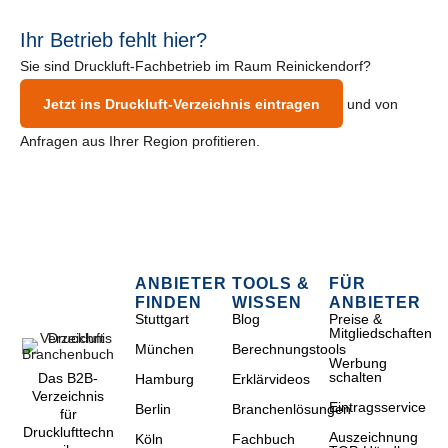
Ihr Betrieb fehlt hier?
Sie sind Druckluft-Fachbetrieb im Raum Reinickendorf?
Jetzt ins Druckluft-Verzeichnis eintragen
und von
Anfragen aus Ihrer Region profitieren.
ANBIETER
TOOLS &
FÜR
FINDEN
WISSEN
ANBIETER
Stuttgart
Blog
Preise &
Mitgliedschaften
München
Berechnungstools
Werbung
schalten
Das B2B-
Hamburg
Erklärvideos
Verzeichnis
Eintragsservice
Berlin
Branchenlösungen
für
Drucklufttechn
Auszeichnung
Köln
Fachbuch