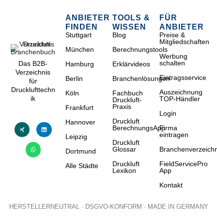
ANBIETER
TOOLS &
FÜR
FINDEN
WISSEN
ANBIETER
Stuttgart
Blog
Preise &
Mitgliedschaften
München
Berechnungstools
Werbung
schalten
Das B2B-
Hamburg
Erklärvideos
Verzeichnis
Eintragsservice
Berlin
Branchenlösungen
für
Drucklufttechn
Auszeichnung
Köln
Fachbuch
ik
TOP-Händler
Druckluft-
Praxis
Frankfurt
Login
Druckluft
Hannover
BerechnungsApp
Firma
eintragen
Leipzig
Druckluft
Glossar
Branchenverzeichn
Dortmund
Druckluft
FieldServicePro
Alle Städte
Lexikon
App
Kontakt
HERSTELLERNEUTRAL · DSGVO-KONFORM · MADE IN GERMANY