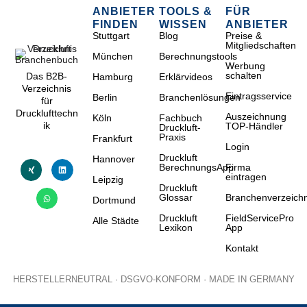
ANBIETER
TOOLS &
FÜR
FINDEN
WISSEN
ANBIETER
Stuttgart
Blog
Preise &
Mitgliedschaften
München
Berechnungstools
Werbung
schalten
Das B2B-
Hamburg
Erklärvideos
Verzeichnis
Eintragsservice
Berlin
Branchenlösungen
für
Drucklufttechn
Auszeichnung
Köln
Fachbuch
ik
TOP-Händler
Druckluft-
Praxis
Frankfurt
Login
Druckluft
Hannover
BerechnungsApp
Firma
eintragen
Leipzig
Druckluft
Glossar
Branchenverzeichn
Dortmund
Druckluft
FieldServicePro
Alle Städte
Lexikon
App
Kontakt
HERSTELLERNEUTRAL · DSGVO-KONFORM · MADE IN GERMANY