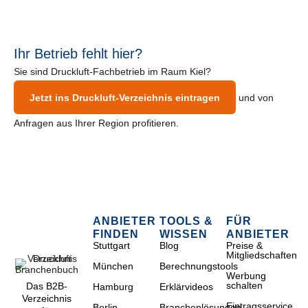
Ihr Betrieb fehlt hier?
Sie sind Druckluft-Fachbetrieb im Raum Kiel?
Jetzt ins Druckluft-Verzeichnis eintragen
und von
Anfragen aus Ihrer Region profitieren.
ANBIETER
TOOLS &
FÜR
FINDEN
WISSEN
ANBIETER
Stuttgart
Blog
Preise &
Mitgliedschaften
München
Berechnungstools
Werbung
schalten
Das B2B-
Hamburg
Erklärvideos
Verzeichnis
Eintragsservice
Berlin
Branchenlösungen