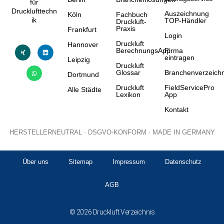
für
Drucklufttechn
Auszeichnung
Köln
Fachbuch
ik
TOP-Händler
Druckluft-
Praxis
Frankfurt
Login
Druckluft
Hannover
BerechnungsApp
Firma
eintragen
Leipzig
Druckluft
Glossar
Branchenverzeichn
Dortmund
Druckluft
FieldServicePro
Alle Städte
Lexikon
App
Kontakt
HERSTELLERNEUTRAL · DSGVO-KONFORM · MADE IN GERMANY
Über uns
Sitemap
Impressum
Datenschutz
AGB
© 2026 Druckluft Verzeichnis