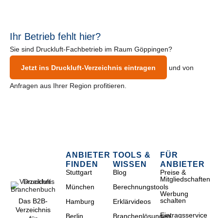
Ihr Betrieb fehlt hier?
Sie sind Druckluft-Fachbetrieb im Raum Göppingen?
Jetzt ins Druckluft-Verzeichnis eintragen
und von
Anfragen aus Ihrer Region profitieren.
ANBIETER
TOOLS &
FÜR
FINDEN
WISSEN
ANBIETER
Stuttgart
Blog
Preise &
Mitgliedschaften
München
Berechnungstools
Werbung
schalten
Das B2B-
Hamburg
Erklärvideos
Verzeichnis
Eintragsservice
Berlin
Branchenlösungen