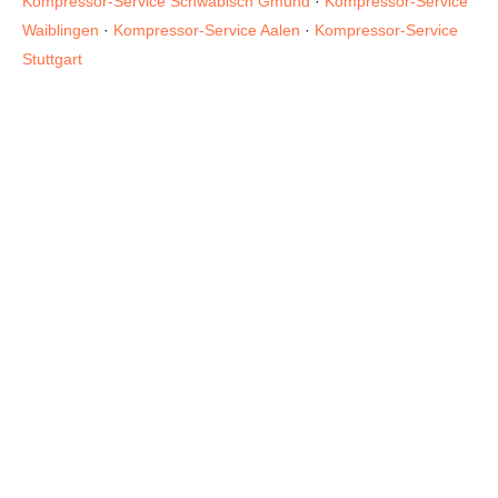
Kompressor-Service Schwäbisch Gmünd
·
Kompressor-Service
Waiblingen
·
Kompressor-Service Aalen
·
Kompressor-Service
Stuttgart