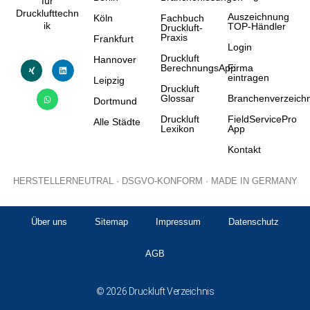
für
Drucklufttechn
Auszeichnung
Köln
Fachbuch
ik
TOP-Händler
Druckluft-
Praxis
Frankfurt
Login
Druckluft
Hannover
BerechnungsApp
Firma
eintragen
Leipzig
Druckluft
Glossar
Branchenverzeichn
Dortmund
Druckluft
FieldServicePro
Alle Städte
Lexikon
App
Kontakt
HERSTELLERNEUTRAL · DSGVO-KONFORM · MADE IN GERMANY
Über uns
Sitemap
Impressum
Datenschutz
AGB
© 2026 Druckluft Verzeichnis