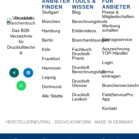
ANBIETER
TOOLS &
FÜR
FINDEN
WISSEN
ANBIETER
Stuttgart
Blog
Preise &
Mitgliedschaften
München
Berechnungstools
Werbung
schalten
Das B2B-
Hamburg
Erklärvideos
Verzeichnis
Eintragsservice
Berlin
Branchenlösungen
für
Drucklufttechn
Auszeichnung
Köln
Fachbuch
ik
TOP-Händler
Druckluft-
Praxis
Frankfurt
Login
Druckluft
Hannover
BerechnungsApp
Firma
eintragen
Leipzig
Druckluft
Glossar
Branchenverzeichn
Dortmund
Druckluft
FieldServicePro
Alle Städte
Lexikon
App
Kontakt
HERSTELLERNEUTRAL · DSGVO-KONFORM · MADE IN GERMANY