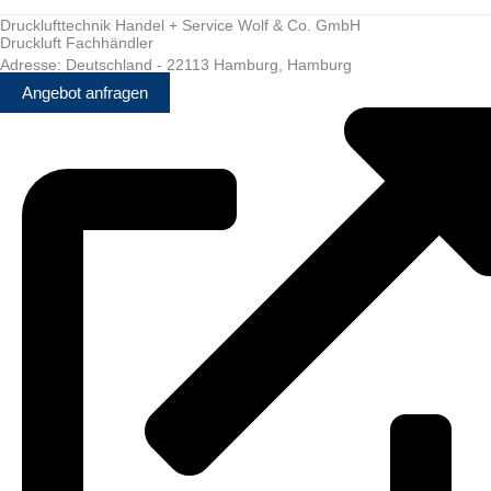
Drucklufttechnik Handel + Service Wolf & Co. GmbH
Druckluft Fachhändler
Adresse:
Deutschland
-
22113
Hamburg
,
Hamburg
Angebot anfragen