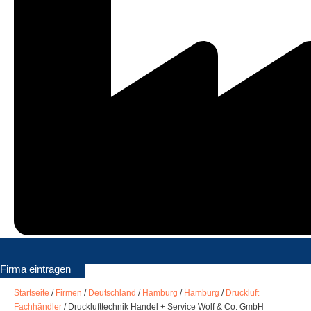
Firma eintragen
Startseite
/
Firmen
/
Deutschland
/
Hamburg
/
Hamburg
/
Druckluft
Fachhändler
/
Drucklufttechnik Handel + Service Wolf & Co. GmbH