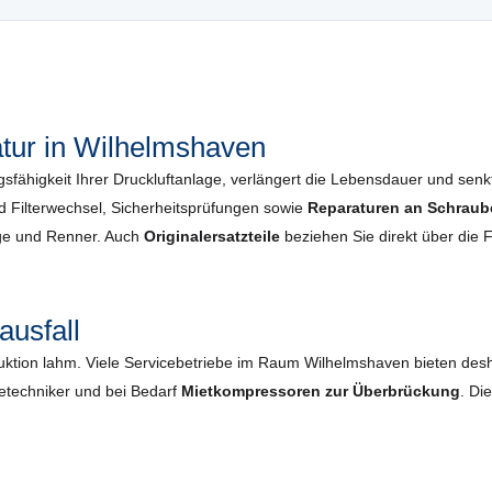
tur in Wilhelmshaven
gsfähigkeit Ihrer Druckluftanlage, verlängert die Lebensdauer und senkt 
Filterwechsel, Sicherheits­prüfungen sowie
Reparaturen an Schraub
oge und Renner. Auch
Originalersatzteile
beziehen Sie direkt über die 
ausfall
duktion lahm. Viele Servicebetriebe im Raum Wilhelmshaven bieten des
cetechniker und bei Bedarf
Mietkompressoren zur Überbrückung
. Di