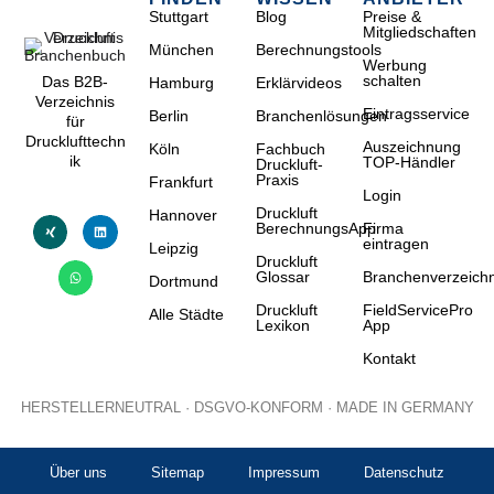
Stuttgart
Blog
Preise &
Mitgliedschaften
München
Berechnungstools
Werbung
schalten
Das B2B-
Hamburg
Erklärvideos
Verzeichnis
Eintragsservice
Berlin
Branchenlösungen
für
Drucklufttechn
Auszeichnung
Köln
Fachbuch
ik
TOP-Händler
Druckluft-
Praxis
Frankfurt
Login
Druckluft
Hannover
BerechnungsApp
Firma
eintragen
Leipzig
Druckluft
Glossar
Branchenverzeichn
Dortmund
Druckluft
FieldServicePro
Alle Städte
Lexikon
App
Kontakt
HERSTELLERNEUTRAL · DSGVO-KONFORM · MADE IN GERMANY
Über uns
Sitemap
Impressum
Datenschutz