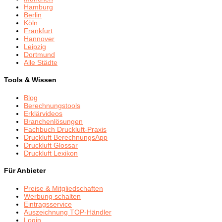
Hamburg
Berlin
Köln
Frankfurt
Hannover
Leipzig
Dortmund
Alle Städte
Tools & Wissen
Blog
Berechnungstools
Erklärvideos
Branchenlösungen
Fachbuch Druckluft-Praxis
Druckluft BerechnungsApp
Druckluft Glossar
Druckluft Lexikon
Für Anbieter
Preise & Mitgliedschaften
Werbung schalten
Eintragsservice
Auszeichnung TOP-Händler
Login