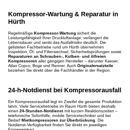
Kompressor-Wartung & Reparatur in
Hürth
Regelmäßige
Kompressor-Wartung
sichert die
Leistungsfähigkeit Ihrer Druckluftanlage, verlängert die
Lebensdauer und senkt das Ausfallrisiko deutlich. Die
gelisteten Fachbetriebe rund um Hürth übernehmen
Inspektion, Öl- und Filterwechsel, Sicherheits­prüfungen sowie
Reparaturen an Schrauben-, Kolben- und ölfreien
Kompressoren
aller gängigen Hersteller – darunter Kaeser,
Atlas Copco, Boge und Renner. Auch
Originalersatzteile
beziehen Sie direkt über die Fachhändler in der Region.
24-h-Notdienst bei Kompressorausfall
Ein Kompressorausfall legt im Zweifel die gesamte Produktion
lahm. Viele Servicebetriebe im Raum Hürth bieten deshalb
einen
24-Stunden-Notdienst
mit kurzen Reaktionszeiten –
telefonische Soforthilfe, mobile Servicetechniker und bei
Bedarf
Mietkompressoren zur Überbrückung
. Die
Notdienst-Verfügbarkeit finden Sie direkt im jeweiligen
Firmeneintrag.