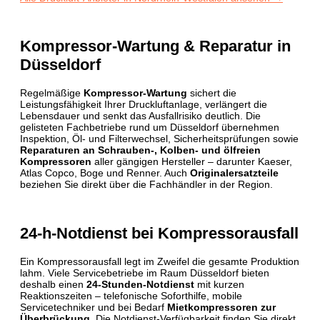
Kompressor-Wartung & Reparatur in
Düsseldorf
Regelmäßige
Kompressor-Wartung
sichert die
Leistungsfähigkeit Ihrer Druckluftanlage, verlängert die
Lebensdauer und senkt das Ausfallrisiko deutlich. Die
gelisteten Fachbetriebe rund um Düsseldorf übernehmen
Inspektion, Öl- und Filterwechsel, Sicherheits­prüfungen sowie
Reparaturen an Schrauben-, Kolben- und ölfreien
Kompressoren
aller gängigen Hersteller – darunter Kaeser,
Atlas Copco, Boge und Renner. Auch
Originalersatzteile
beziehen Sie direkt über die Fachhändler in der Region.
24-h-Notdienst bei Kompressorausfall
Ein Kompressorausfall legt im Zweifel die gesamte Produktion
lahm. Viele Servicebetriebe im Raum Düsseldorf bieten
deshalb einen
24-Stunden-Notdienst
mit kurzen
Reaktionszeiten – telefonische Soforthilfe, mobile
Servicetechniker und bei Bedarf
Mietkompressoren zur
Überbrückung
. Die Notdienst-Verfügbarkeit finden Sie direkt