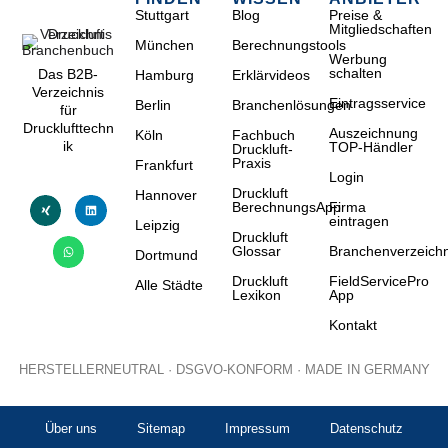
Stuttgart
Blog
Preise &
Mitgliedschaften
München
Berechnungstools
Werbung
schalten
Das B2B-
Hamburg
Erklärvideos
Verzeichnis
Eintragsservice
Berlin
Branchenlösungen
für
Drucklufttechn
Auszeichnung
Köln
Fachbuch
ik
TOP-Händler
Druckluft-
Praxis
Frankfurt
Login
Druckluft
Hannover
BerechnungsApp
Firma
eintragen
Leipzig
Druckluft
Glossar
Branchenverzeichn
Dortmund
Druckluft
FieldServicePro
Alle Städte
Lexikon
App
Kontakt
HERSTELLERNEUTRAL · DSGVO-KONFORM · MADE IN GERMANY
Über uns
Sitemap
Impressum
Datenschutz