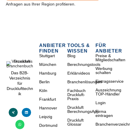
Anfragen aus Ihrer Region profitieren.
ANBIETER
TOOLS &
FÜR
FINDEN
WISSEN
ANBIETER
Stuttgart
Blog
Preise &
Mitgliedschaften
München
Berechnungstools
Werbung
schalten
Das B2B-
Hamburg
Erklärvideos
Verzeichnis
Eintragsservice
Berlin
Branchenlösungen
für
Drucklufttechn
Auszeichnung
Köln
Fachbuch
ik
TOP-Händler
Druckluft-
Praxis
Frankfurt
Login
Druckluft
Hannover
BerechnungsApp
Firma
eintragen
Leipzig
Druckluft
Glossar
Branchenverzeichn
Dortmund