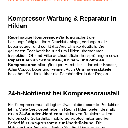
Kompressor-Wartung & Reparatur in
Hilden
Regelmäßige
Kompressor-Wartung
sichert die
Leistungsfähigkeit Ihrer Druckluftanlage, verlängert die
Lebensdauer und senkt das Ausfallrisiko deutlich. Die
gelisteten Fachbetriebe rund um Hilden übernehmen
Inspektion, Öl- und Filterwechsel, Sicherheits­prüfungen sowie
Reparaturen an Schrauben-, Kolben- und ölfreien
Kompressoren
aller gängigen Hersteller – darunter Kaeser,
Atlas Copco, Boge und Renner. Auch
Originalersatzteile
beziehen Sie direkt über die Fachhändler in der Region.
24-h-Notdienst bei Kompressorausfall
Ein Kompressorausfall legt im Zweifel die gesamte Produktion
lahm. Viele Servicebetriebe im Raum Hilden bieten deshalb
einen
24-Stunden-Notdienst
mit kurzen Reaktionszeiten –
telefonische Soforthilfe, mobile Servicetechniker und bei
Bedarf
Mietkompressoren zur Überbrückung
. Die
Notdienst-Verfügbarkeit finden Sie direkt im jeweiligen