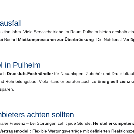
ausfall
uktion lahm. Viele Servicebetriebe im Raum Pulheim bieten deshalb e
bei Bedarf
Mietkompressoren zur Überbrückung
. Die Notdienst-Verfü
l in Pulheim
auch
Druckluft-Fachhändler
für Neuanlagen, Zubehör und Druckluftau
und Rohrleitungsbau. Viele Händler beraten auch zu
Energieeffizienz
nsparen.
bieters achten sollten
kaler Präsenz – bei Störungen zählt jede Stunde.
Herstellerkompeten
Vertragsmodell:
Flexible Wartungsverträge mit definierten Reaktionsze