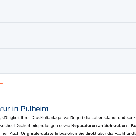
 →
ur in Pulheim
gsfähigkeit Ihrer Druckluftanlage, verlängert die Lebensdauer und senkt 
wechsel, Sicherheits­prüfungen sowie
Reparaturen an Schrauben-, K
enner. Auch
Originalersatzteile
beziehen Sie direkt über die Fachhändle