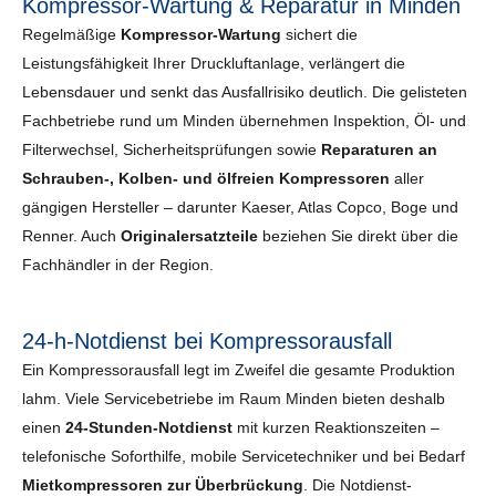
Kompressor-Wartung & Reparatur in Minden
Regelmäßige
Kompressor-Wartung
sichert die
Leistungsfähigkeit Ihrer Druckluftanlage, verlängert die
Lebensdauer und senkt das Ausfallrisiko deutlich. Die gelisteten
Fachbetriebe rund um Minden übernehmen Inspektion, Öl- und
Filterwechsel, Sicherheits­prüfungen sowie
Reparaturen an
Schrauben-, Kolben- und ölfreien Kompressoren
aller
gängigen Hersteller – darunter Kaeser, Atlas Copco, Boge und
Renner. Auch
Originalersatzteile
beziehen Sie direkt über die
Fachhändler in der Region.
24-h-Notdienst bei Kompressorausfall
Ein Kompressorausfall legt im Zweifel die gesamte Produktion
lahm. Viele Servicebetriebe im Raum Minden bieten deshalb
einen
24-Stunden-Notdienst
mit kurzen Reaktionszeiten –
telefonische Soforthilfe, mobile Servicetechniker und bei Bedarf
Mietkompressoren zur Überbrückung
. Die Notdienst-