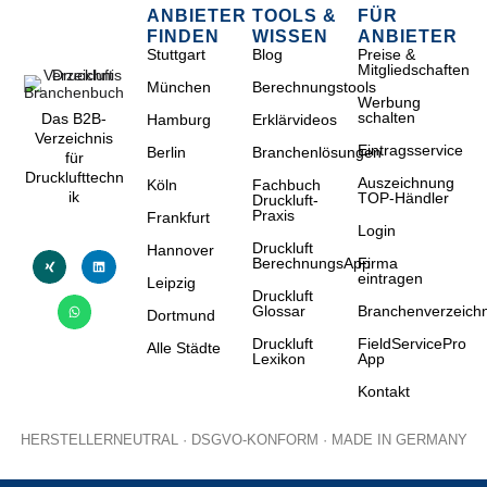
ANBIETER
TOOLS &
FÜR
FINDEN
WISSEN
ANBIETER
Stuttgart
Blog
Preise &
Mitgliedschaften
München
Berechnungstools
Werbung
schalten
Das B2B-
Hamburg
Erklärvideos
Verzeichnis
Eintragsservice
Berlin
Branchenlösungen
für
Drucklufttechn
Auszeichnung
Köln
Fachbuch
ik
TOP-Händler
Druckluft-
Praxis
Frankfurt
Login
Druckluft
Hannover
BerechnungsApp
Firma
eintragen
Leipzig
Druckluft
Glossar
Branchenverzeichn
Dortmund
Druckluft
FieldServicePro
Alle Städte
Lexikon
App
Kontakt
HERSTELLERNEUTRAL · DSGVO-KONFORM · MADE IN GERMANY