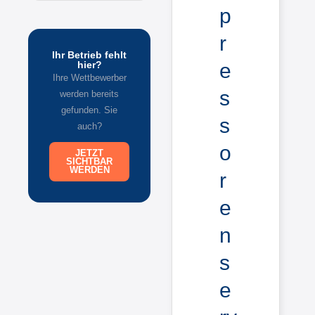
p
r
Ihr Betrieb fehlt
e
hier?
Ihre Wettbewerber
s
werden bereits
gefunden. Sie
s
auch?
o
JETZT
SICHTBAR
WERDEN
r
e
n
s
e