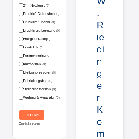
W
24 h Notdienst
(0)
.
Druckluft Onlineshop
(0)
R
Druckluft Zubehör
(0)
Druckluftaufbereitung
(0)
ie
Energieberatung
(0)
di
Ersatzteile
(0)
Fernmonitoring
(0)
n
Kältetechnik
(0)
g
Mietkompressoren
(0)
Rohrleitungsbau
(0)
e
Steuerungstechnik
(0)
r
Wartung & Reparatur
(0)
K
FILTERN
o
Zurücksetzen
m