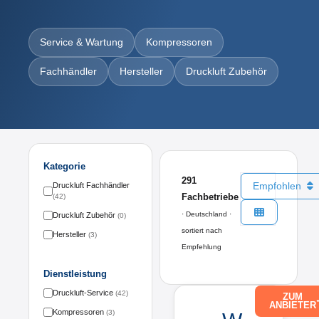
Service & Wartung
Kompressoren
Fachhändler
Hersteller
Druckluft Zubehör
Kategorie
291
Empfohlen
Druckluft Fachhändler
Fachbetriebe
(42)
· Deutschland ·
Druckluft Zubehör
(0)
sortiert nach
Hersteller
(3)
Empfehlung
Dienstleistung
Druckluft-Service
(42)
ZUM
ANBIETER
Kompressoren
(3)