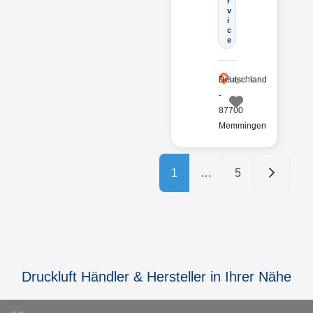
r
v
i
c
e
Deutschland
Bayern
-
87700
Favorit
Memmingen
Ältere Bei
1
…
5
Druckluft Händler & Hersteller in Ihrer Nähe