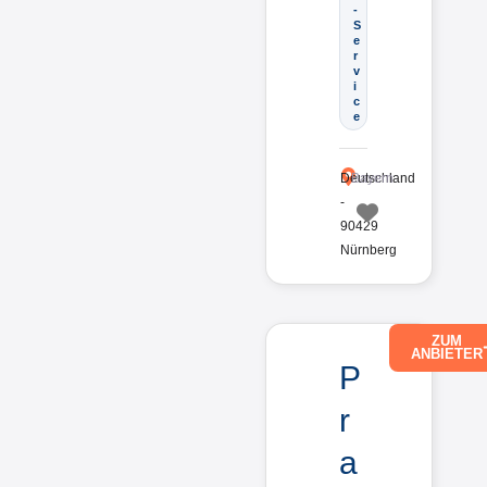
-
S
e
r
v
i
c
e
Deutschland
Bayern
-
90429
Favorit
Nürnberg
ZUM
ANBIETER
P
r
a