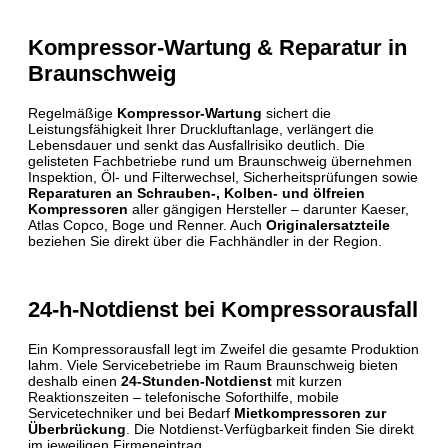
Kompressor-Wartung & Reparatur in
Braunschweig
Regelmäßige
Kompressor-Wartung
sichert die
Leistungsfähigkeit Ihrer Druckluftanlage, verlängert die
Lebensdauer und senkt das Ausfallrisiko deutlich. Die
gelisteten Fachbetriebe rund um Braunschweig übernehmen
Inspektion, Öl- und Filterwechsel, Sicherheits­prüfungen sowie
Reparaturen an Schrauben-, Kolben- und ölfreien
Kompressoren
aller gängigen Hersteller – darunter Kaeser,
Atlas Copco, Boge und Renner. Auch
Originalersatzteile
beziehen Sie direkt über die Fachhändler in der Region.
24-h-Notdienst bei Kompressorausfall
Ein Kompressorausfall legt im Zweifel die gesamte Produktion
lahm. Viele Servicebetriebe im Raum Braunschweig bieten
deshalb einen
24-Stunden-Notdienst
mit kurzen
Reaktionszeiten – telefonische Soforthilfe, mobile
Servicetechniker und bei Bedarf
Mietkompressoren zur
Überbrückung
. Die Notdienst-Verfügbarkeit finden Sie direkt
im jeweiligen Firmeneintrag.