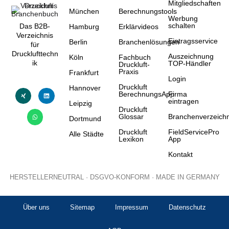
Mitgliedschaften
München
Berechnungstools
Werbung
schalten
Das B2B-
Hamburg
Erklärvideos
Verzeichnis
Eintragsservice
Berlin
Branchenlösungen
für
Drucklufttechn
Auszeichnung
Köln
Fachbuch
ik
TOP-Händler
Druckluft-
Praxis
Frankfurt
Login
Druckluft
Hannover
BerechnungsApp
Firma
eintragen
Leipzig
Druckluft
Glossar
Branchenverzeichn
Dortmund
Druckluft
FieldServicePro
Alle Städte
Lexikon
App
Kontakt
HERSTELLERNEUTRAL · DSGVO-KONFORM · MADE IN GERMANY
Über uns
Sitemap
Impressum
Datenschutz