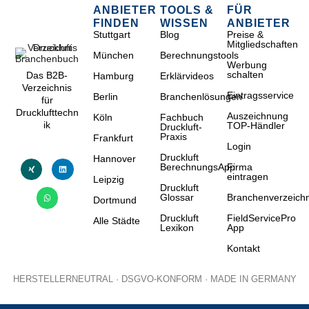
ANBIETER
TOOLS &
FÜR
FINDEN
WISSEN
ANBIETER
Stuttgart
Blog
Preise &
Mitgliedschaften
München
Berechnungstools
Werbung
schalten
Das B2B-
Hamburg
Erklärvideos
Verzeichnis
Eintragsservice
Berlin
Branchenlösungen
für
Drucklufttechn
Auszeichnung
Köln
Fachbuch
ik
TOP-Händler
Druckluft-
Praxis
Frankfurt
Login
Druckluft
Hannover
BerechnungsApp
Firma
eintragen
Leipzig
Druckluft
Glossar
Branchenverzeichn
Dortmund
Druckluft
FieldServicePro
Alle Städte
Lexikon
App
Kontakt
HERSTELLERNEUTRAL · DSGVO-KONFORM · MADE IN GERMANY