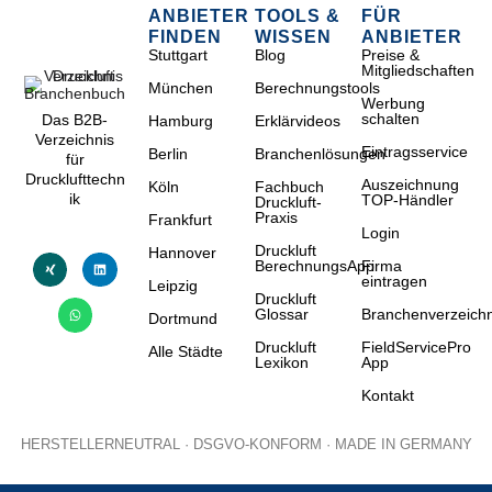
ANBIETER
TOOLS &
FÜR
FINDEN
WISSEN
ANBIETER
Stuttgart
Blog
Preise &
Mitgliedschaften
München
Berechnungstools
Werbung
schalten
Das B2B-
Hamburg
Erklärvideos
Verzeichnis
Eintragsservice
Berlin
Branchenlösungen
für
Drucklufttechn
Auszeichnung
Köln
Fachbuch
ik
TOP-Händler
Druckluft-
Praxis
Frankfurt
Login
Druckluft
Hannover
BerechnungsApp
Firma
eintragen
Leipzig
Druckluft
Glossar
Branchenverzeichn
Dortmund
Druckluft
FieldServicePro
Alle Städte
Lexikon
App
Kontakt
HERSTELLERNEUTRAL · DSGVO-KONFORM · MADE IN GERMANY