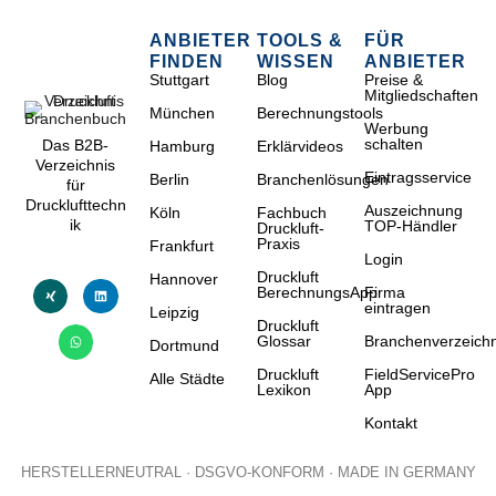
ANBIETER
TOOLS &
FÜR
FINDEN
WISSEN
ANBIETER
Stuttgart
Blog
Preise &
Mitgliedschaften
München
Berechnungstools
Werbung
schalten
Das B2B-
Hamburg
Erklärvideos
Verzeichnis
Eintragsservice
Berlin
Branchenlösungen
für
Drucklufttechn
Auszeichnung
Köln
Fachbuch
ik
TOP-Händler
Druckluft-
Praxis
Frankfurt
Login
Druckluft
Hannover
BerechnungsApp
Firma
eintragen
Leipzig
Druckluft
Glossar
Branchenverzeichn
Dortmund
Druckluft
FieldServicePro
Alle Städte
Lexikon
App
Kontakt
HERSTELLERNEUTRAL · DSGVO-KONFORM · MADE IN GERMANY