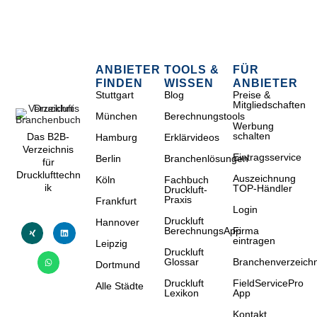
ANBIETER
TOOLS &
FÜR
FINDEN
WISSEN
ANBIETER
Stuttgart
Blog
Preise &
Mitgliedschaften
München
Berechnungstools
Werbung
schalten
Das B2B-
Hamburg
Erklärvideos
Verzeichnis
Eintragsservice
Berlin
Branchenlösungen
für
Drucklufttechn
Auszeichnung
Köln
Fachbuch
ik
TOP-Händler
Druckluft-
Praxis
Frankfurt
Login
Druckluft
Hannover
BerechnungsApp
Firma
eintragen
Leipzig
Druckluft
Glossar
Branchenverzeichn
Dortmund
Druckluft
FieldServicePro
Alle Städte
Lexikon
App
Kontakt